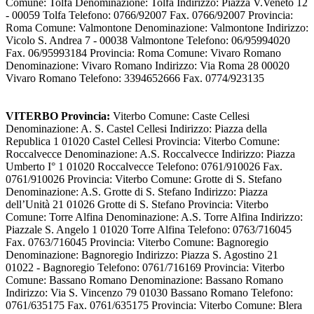
Comune: Tolfa Denominazione: Tolfa Indirizzo: Piazza V.Veneto 12
- 00059 Tolfa Telefono: 0766/92007 Fax. 0766/92007 Provincia:
Roma Comune: Valmontone Denominazione: Valmontone Indirizzo:
Vicolo S. Andrea 7 - 00038 Valmontone Telefono: 06/95994020
Fax. 06/95993184 Provincia: Roma Comune: Vivaro Romano
Denominazione: Vivaro Romano Indirizzo: Via Roma 28 00020
Vivaro Romano Telefono: 3394652666 Fax. 0774/923135
VITERBO Provincia:
Viterbo Comune: Caste Cellesi
Denominazione: A. S. Castel Cellesi Indirizzo: Piazza della
Republica 1 01020 Castel Cellesi Provincia: Viterbo Comune:
Roccalvecce Denominazione: A.S. Roccalvecce Indirizzo: Piazza
Umberto I° 1 01020 Roccalvecce Telefono: 0761/910026 Fax.
0761/910026 Provincia: Viterbo Comune: Grotte di S. Stefano
Denominazione: A.S. Grotte di S. Stefano Indirizzo: Piazza
dell’Unità 21 01026 Grotte di S. Stefano Provincia: Viterbo
Comune: Torre Alfina Denominazione: A.S. Torre Alfina Indirizzo:
Piazzale S. Angelo 1 01020 Torre Alfina Telefono: 0763/716045
Fax. 0763/716045 Provincia: Viterbo Comune: Bagnoregio
Denominazione: Bagnoregio Indirizzo: Piazza S. Agostino 21
01022 - Bagnoregio Telefono: 0761/716169 Provincia: Viterbo
Comune: Bassano Romano Denominazione: Bassano Romano
Indirizzo: Via S. Vincenzo 79 01030 Bassano Romano Telefono:
0761/635175 Fax. 0761/635175 Provincia: Viterbo Comune: Blera