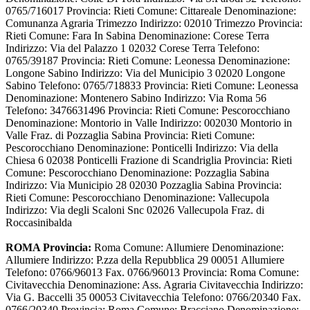
0765/716017 Provincia: Rieti Comune: Cittareale Denominazione:
Comunanza Agraria Trimezzo Indirizzo: 02010 Trimezzo Provincia:
Rieti Comune: Fara In Sabina Denominazione: Corese Terra
Indirizzo: Via del Palazzo 1 02032 Corese Terra Telefono:
0765/39187 Provincia: Rieti Comune: Leonessa Denominazione:
Longone Sabino Indirizzo: Via del Municipio 3 02020 Longone
Sabino Telefono: 0765/718833 Provincia: Rieti Comune: Leonessa
Denominazione: Montenero Sabino Indirizzo: Via Roma 56
Telefono: 3476631496 Provincia: Rieti Comune: Pescorocchiano
Denominazione: Montorio in Valle Indirizzo: 002030 Montorio in
Valle Fraz. di Pozzaglia Sabina Provincia: Rieti Comune:
Pescorocchiano Denominazione: Ponticelli Indirizzo: Via della
Chiesa 6 02038 Ponticelli Frazione di Scandriglia Provincia: Rieti
Comune: Pescorocchiano Denominazione: Pozzaglia Sabina
Indirizzo: Via Municipio 28 02030 Pozzaglia Sabina Provincia:
Rieti Comune: Pescorocchiano Denominazione: Vallecupola
Indirizzo: Via degli Scaloni Snc 02026 Vallecupola Fraz. di
Roccasinibalda
ROMA Provincia:
Roma Comune: Allumiere Denominazione:
Allumiere Indirizzo: P.zza della Repubblica 29 00051 Allumiere
Telefono: 0766/96013 Fax. 0766/96013 Provincia: Roma Comune:
Civitavecchia Denominazione: Ass. Agraria Civitavecchia Indirizzo:
Via G. Baccelli 35 00053 Civitavecchia Telefono: 0766/20340 Fax.
0766/20340 Provincia: Roma Comune: Bracciano Denominazione: